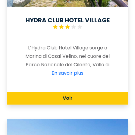
HYDRA CLUB HOTEL VILLAGE
L’Hydra Club Hotel Village sorge a
Marina di Casal Velino, nel cuore del
Parco Nazionale del Cilento, Vallo di
Diano e Alburni, in provincia di Salerno.
En savoir plus
Questo affascinante borgo costiero si
distingue per la sua atmosfera
Voir
autentica e per la bellezza naturale
che lo circonda: dalle colline
panoramiche fino al mare cristallino
insignito del riconoscimento Bandiera
Blu, simbolo di qualità ambientale e