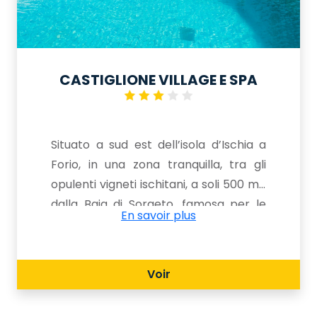
CASTIGLIONE VILLAGE E SPA
Situato a sud est dell’isola d’Ischia a
Forio, in una zona tranquilla, tra gli
opulenti vigneti ischitani, a soli 500 mt.
dalla Baia di Sorgeto, famosa per le
En savoir plus
sue vasche naturali d’acqua termale
direttamente nel mare, che offrono la
possibilità di fare il bagno anche nei
Voir
periodi meno caldi. Questo bellissimo
albergo e' immerso una splendida