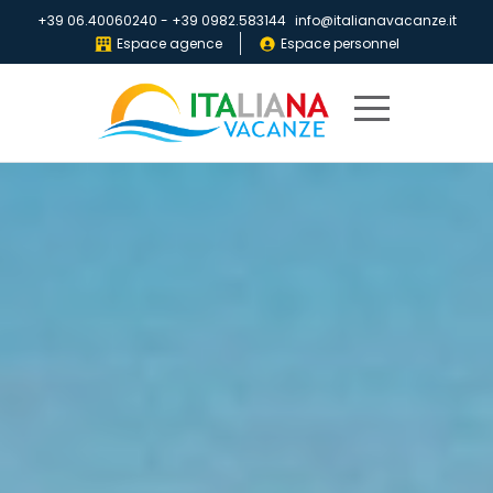
+39 06.40060240
-
+39 0982.583144
info@italianavacanze.it
Espace agence
Espace personnel
Home
Destinations
Villaggi
IV
Club
Dépliants
Qui
sommes-