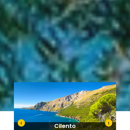
‹
›
Cilento