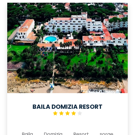
vegetazione ricca di piante grasse,
buganvillee ed una splendida flora
mediterranea. Un vero e proprio
villaggio che offre servizi quali
animazione per adulti, ampi spazi
ricreativi e ottima cucina, animazione
per bambini e non solo, e' un albergo
consigliabile ad una vacanza sia per
famiglie che per giovani.
BAILA DOMIZIA RESORT
Baila Domizia Resort sorge