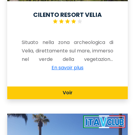
CILENTO RESORT VELIA
Situato nella zona archeologica di
Velia, direttamente sul mare, immerso
nel verde della vegetazione
tipicamente mediterranea. La grande
En savoir plus
piscina attrezzata e la comoda
spiaggia privata la rendono ideale per
Voir
famiglie con bambini. sicuri in cui
muoversi.