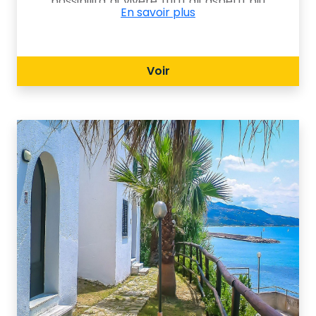
possibilità di vivere tutti gli aspetti più
En savoir plus
accattivanti del territorio del Parco,
dai suggestivi scavi archeologici di
Velia, l’antica Elea, a soli 350 metri, alle
Voir
indimenticabili atmosfere naturali e
ambientali contornate da un mare
cristallino insignito ormai da molti anni
dalla Bandiera Blu.