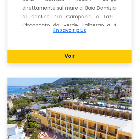
direttamente sul mare di Baia Domizia,
al confine tra Campania e Lazio.
Circondato dal verde, l’albergo a 4
En savoir plus
stelle si trova a breve distanza dai
principali luoghi d’interesse della zona,
come la Reggia di Caserta o la
Voir
splendida Gaeta. La struttura grazie ai
servizi di qualità, tra cui la piscina
all’aperto, l'animazione e la spiaggia
privata, è indicata per confortevoli
vacanze al mare in famiglia o con gli
amici.