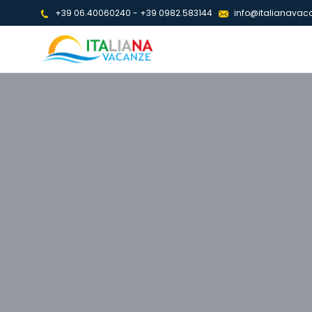
+39 06.40060240
-
+39 0982.583144
info@italianavaca