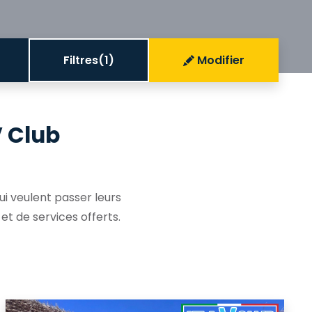
Filtres
(1)
Modifier
V Club
i veulent passer leurs
t de services offerts.