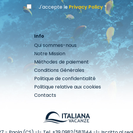
J'accepte le
Privacy Policy
Info
Qui sommes-nous
Notre Mission
Méthodes de paiement
Conditions Générales
Politique de confidentialité
Politique relative aux cookies
Contacts
- Paola (CS) -|- Tel. +39 0982/583144 -|- Iscritto al regis