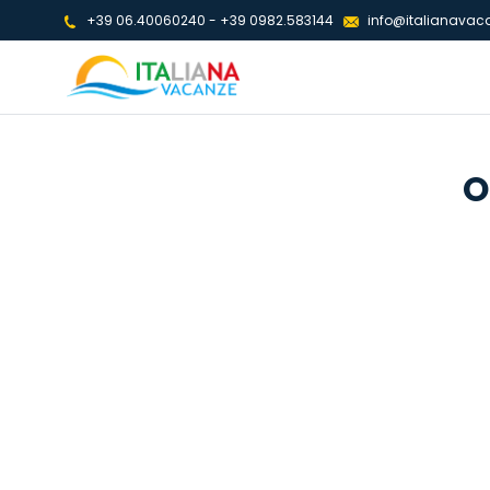
+39 06.40060240
-
+39 0982.583144
info@italianavaca
O