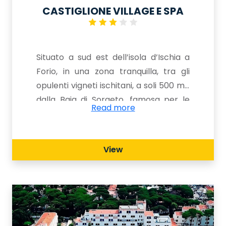
CASTIGLIONE VILLAGE E SPA
Situato a sud est dell’isola d’Ischia a
Forio, in una zona tranquilla, tra gli
opulenti vigneti ischitani, a soli 500 mt.
dalla Baia di Sorgeto, famosa per le
Read more
sue vasche naturali d’acqua termale
direttamente nel mare, che offrono la
possibilità di fare il bagno anche nei
View
periodi meno caldi. Questo bellissimo
albergo e' immerso una splendida
vegetazione ricca di piante grasse,
buganvillee ed una splendida flora
mediterranea. Un vero e proprio