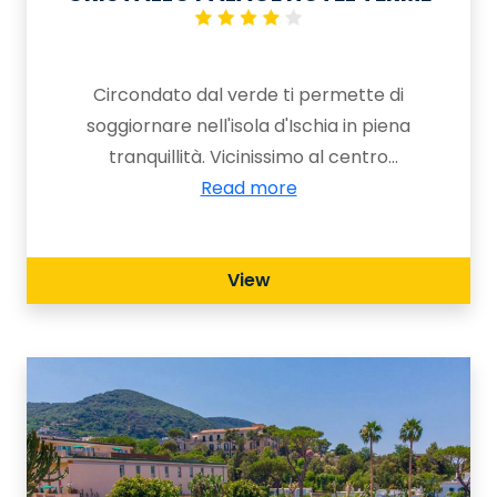
Circondato dal verde ti permette di
soggiornare nell'isola d'Ischia in piena
tranquillità. Vicinissimo al centro
storico, al porto e alla spiaggia, gode di
Read more
una posizione panoramica e
privilegiata che gli danno
View
un’atmosfera tranquilla e riservata.