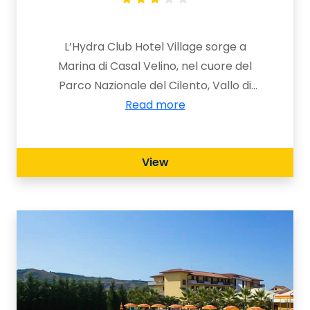
L’Hydra Club Hotel Village sorge a
Marina di Casal Velino, nel cuore del
Parco Nazionale del Cilento, Vallo di
Diano e Alburni, in provincia di Salerno.
Read more
Questo affascinante borgo costiero si
distingue per la sua atmosfera
View
autentica e per la bellezza naturale
che lo circonda: dalle colline
panoramiche fino al mare cristallino
insignito del riconoscimento Bandiera
Blu, simbolo di qualità ambientale e
servizi turistici eccellenti.