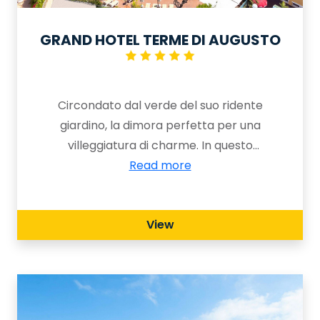
GRAND HOTEL TERME DI AUGUSTO
Circondato dal verde del suo ridente
giardino, la dimora perfetta per una
villeggiatura di charme. In questo
albergo dove l’ospitalità è un culto, lo
Read more
stile classico degli interni è il preludio
ad una vacanza nella bellezza
View
assoluta.