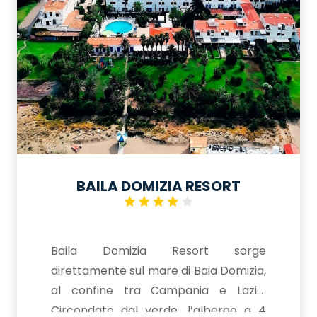
villaggio che offre servizi quali
animazione per adulti, ampi spazi
ricreativi e ottima cucina, animazione
per bambini e non solo, e' un albergo
consigliabile ad una vacanza sia per
famiglie che per giovani.
BAILA DOMIZIA RESORT
Baila Domizia Resort sorge
direttamente sul mare di Baia Domizia,
al confine tra Campania e Lazio.
Circondato dal verde, l’albergo a 4