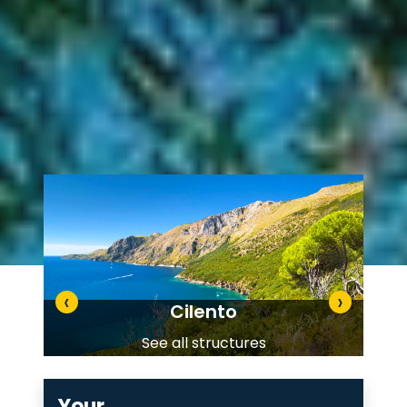
‹
›
Cilento
See all structures
Your