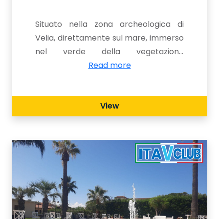
Situato nella zona archeologica di
Velia, direttamente sul mare, immerso
nel verde della vegetazione
tipicamente mediterranea. La grande
Read more
piscina attrezzata e la comoda
spiaggia privata la rendono ideale per
View
famiglie con bambini. sicuri in cui
muoversi.