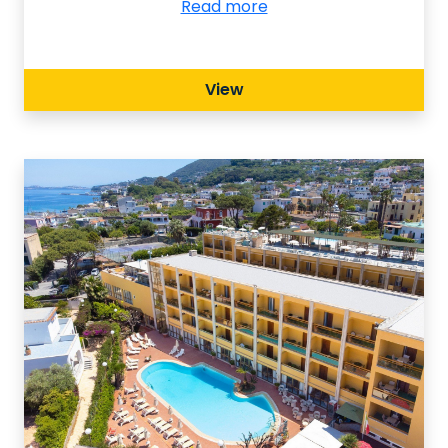
Read more
stelle si trova a breve distanza dai
principali luoghi d’interesse della zona,
come la Reggia di Caserta o la
View
splendida Gaeta. La struttura grazie ai
servizi di qualità, tra cui la piscina
all’aperto, l'animazione e la spiaggia
privata, è indicata per confortevoli
vacanze al mare in famiglia o con gli
amici.