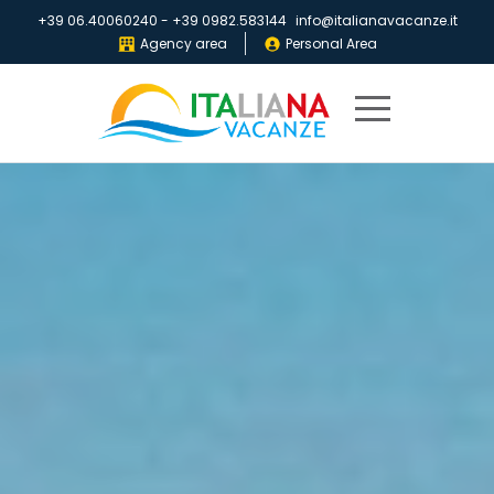
+39 06.40060240
-
+39 0982.583144
info@italianavacanze.it
Agency area
Personal Area
Home
Destinations
Villaggi
IV
Club
Brochures
About
us