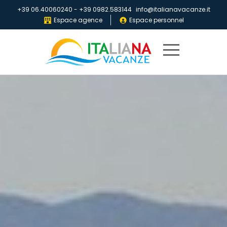
+39 06.40060240
-
+39 0982.583144
info@italianavacanze.it
Espace agence
Espace personnel
Home
Destinations
Villaggi
IV
Club
Dépliants
Qui
sommes-