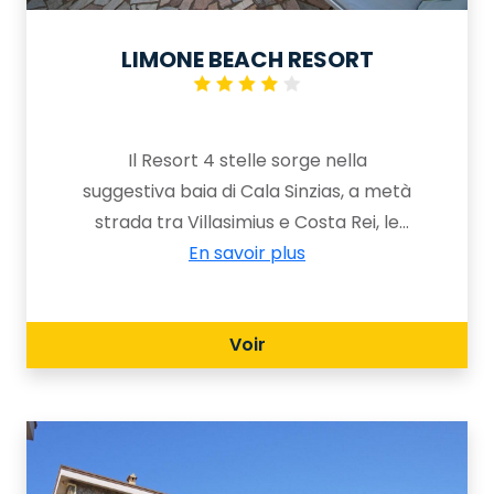
LIMONE BEACH RESORT
Il Resort 4 stelle sorge nella
suggestiva baia di Cala Sinzias, a metà
strada tra Villasimius e Costa Rei, le
perle della costa Sud Est della
En savoir plus
Sardegna. È un villaggio ideale per
famiglie con bambini, con una spiaggia
Voir
di sabbia bianca e sottile e con un
mare che va a digradare, ideale per
trascorrere le giornate all’insegna del
relax e del divertimento.