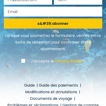
Email
s&#39;abonner
Lorsque vous soumettez le formulaire, vérifiez votre
boîte de réception pour confirmer votre
abonnement.
J'accepte le
Privacy Policy
Guide
|
Guide des paiements
|
Modifications et annulations
|
Documents de voyage
|
Problèmes et réclamations
|
Gestion de compte