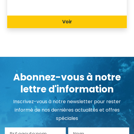
caratterizzata da splendide spiagge
sabbiose.
Voir
Abonnez-vous à notre
lettre d'information
Inscrivez-vous à notre newsletter pour rester
informé de nos dernières actualités et offres
spéciales
Pr&eacute;nom
Nom