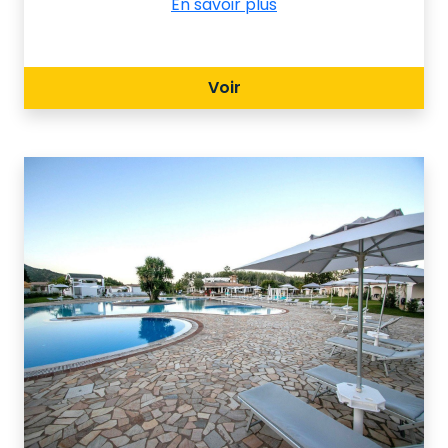
En savoir plus
belles et non contaminées de
Sardaigne, à une courte distance du
promontoire de Capo Ferrato, où de
Voir
très longues plages alternent avec de
merveilleuses falaises . Le paysage
environnant, caractérisé par le
maquis méditerranéen typique, inspire
des vacances reposantes.