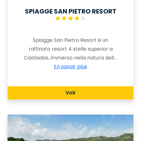
SPIAGGE SAN PIETRO RESORT
Spiagge San Pietro Resort è un
raffinato resort 4 stelle superior a
Castiadas, immerso nella natura della
Costa Rei. Offre un ambiente
En savoir plus
tranquillo ed elegante, con camere
circondate da giardini, piscine e servizi
Voir
di qualità, ideale per una vacanza
rilassante a contatto con il mare
cristallino e un paesaggio
incontaminato.