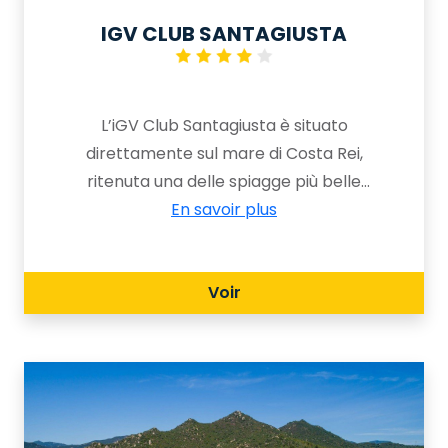
IGV CLUB SANTAGIUSTA
L’iGV Club Santagiusta è situato
direttamente sul mare di Costa Rei,
ritenuta una delle spiagge più belle
della Sardegna, nonchè del mondo. Il
En savoir plus
Resort si affaccia sulla costa sud
orientale della Sardegna, a circa 60
Voir
km a nord di Cagliari e a 10 km da
Castiadas. L’architettura del Club è
tipicamente mediterranea, con forme
e colori che si accordano
magnificamente con l’ambiente che
lo circonda.