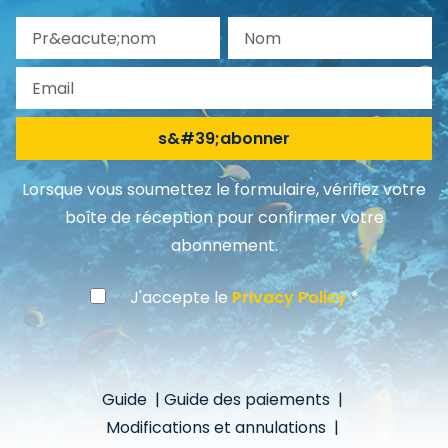
Pr&eacute;nom
Nom
Email
s&#39;abonner
Lorsque vous soumettez le formulaire, vérifiez votre
boîte de réception pour confirmer votre
abonnement.
J'accepte le
Privacy Policy
Guide
|
Guide des paiements
|
Modifications et annulations
|