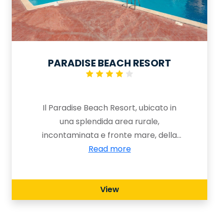
PARADISE BEACH RESORT
Il Paradise Beach Resort, ubicato in
una splendida area rurale,
incontaminata e fronte mare, della
Sicilia occidentale, all’interno della
Read more
Riserva Orientata del fiume Belice, a
pochi chilometri dal Parco
View
Archeologico di Selinunte,
rappresenta il luogo ideale dove
trascorrere una vacanza non solo di