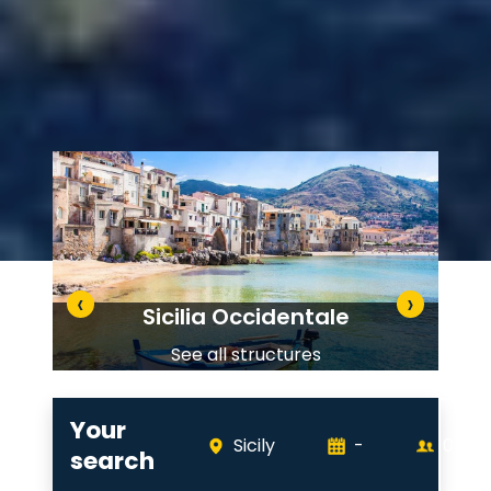
‹
›
Sicilia Occidentale
See all structures
Your
Sicily
-
0
peo
search