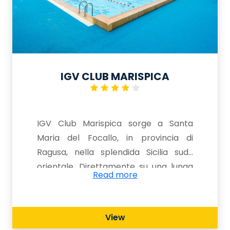
IGV CLUB MARISPICA
IGV Club Marispica sorge a Santa
Maria del Focallo, in provincia di
Ragusa, nella splendida Sicilia sud-
orientale. Direttamente su una lunga
Read more
spiaggia di sabbia fine, la struttura è
immersa in un ambiente elegante e
curato. Ideale per famiglie con
View
bambini e ragazzi, offre una vasta