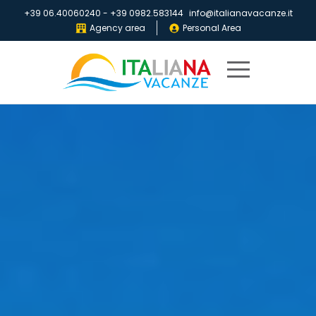
+39 06.40060240
-
+39 0982.583144
info@italianavacanze.it
Agency area
Personal Area
Home
Destinations
Villaggi
IV
Club
Brochures
About
us