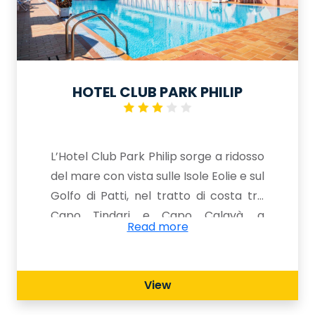
HOTEL CLUB PARK PHILIP
L’Hotel Club Park Philip sorge a ridosso
del mare con vista sulle Isole Eolie e sul
Golfo di Patti, nel tratto di costa tra
Capo Tindari e Capo Calavà, a
Read more
pochissimi chilometri dal centro di
Marina di Patti, ed a soli 65 km dal
porto di Messina. Gode di una
View
posizione strategica e rappresenta un
ottimo punto di partenza per visitare