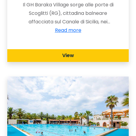
Il GH Baraka Village sorge alle porte di
Scoglitti (RG), cittadina balneare
affacciata sul Canale di Sicilia, nei
pressi dell'antica colonia greca di
Read more
Kamarina e meta ideale per ogni tipo
di vacanza, grazie ai suoi 300 giorni di
View
sole ed un clima piacevole tutto
l’anno.