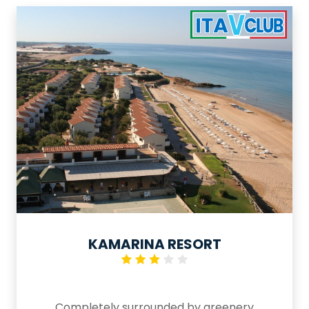
mare ma anche vacanze a contatto
con la natura e di grande interesse
culturale. Il contesto, gli ampi spazi, la
vastità della spiaggia col mare
cristallino ed i servizi rendono il
Paradise Beach Resort meta ideale
per vacanze in famiglia.
KAMARINA RESORT
Completely surrounded by greenery