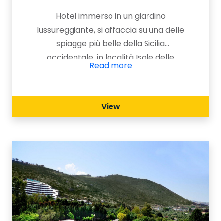
Hotel immerso in un giardino
lussureggiante, si affaccia su una delle
spiagge più belle della Sicilia
occidentale, in località Isole delle
Read more
Femmine, offre il giusto compromesso
tra relax e divertimento per una
vacanza in famiglia, in coppia o in
View
gruppo. Per te che vuoi rendere unica
la tua vacanza in famiglia sul mare.