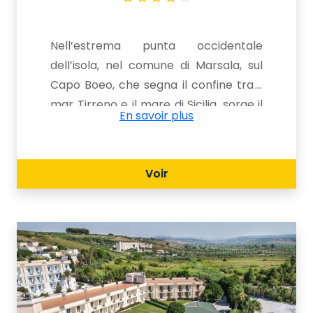
Nell’estrema punta occidentale
dell’isola, nel comune di Marsala, sul
Capo Boeo, che segna il confine tra il
mar Tirreno e il mare di Sicilia, sorge il
En savoir plus
Delfino Beach Resort, su una spiaggia
dorata tra le più belle della Sicilia. Il
trattamento di All Inclusive consentirà
Voir
di godere appieno della bellezza della
struttura, tra giornate in spiaggia con
tutti i servizi a disposizione,
appuntamenti gastronomici che
rimandano agli antichi sapori siciliani,
tuffi nelle due piscine, animazione eì
attività sportive.