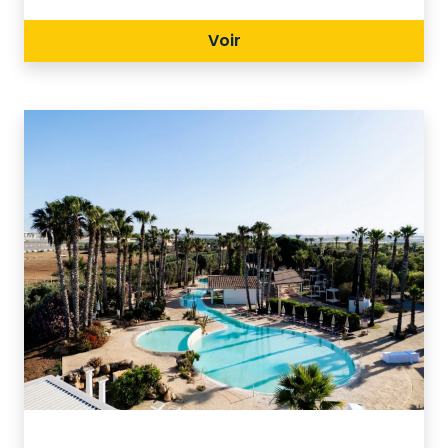
conservano tutta la magnificenza
Voir
della storia siciliana e della
dominazione greca. A ciò si aggiunge
una spiaggia incontaminata, di sabbia
fine e dorata di circa 5 km ed un mare
cristallino distante circa 1,2 Km.