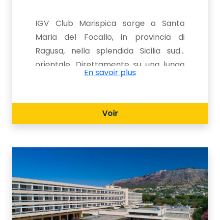
IGV Club Marispica sorge a Santa
Maria del Focallo, in provincia di
Ragusa, nella splendida Sicilia sud-
orientale. Direttamente su una lunga
En savoir plus
spiaggia di sabbia fine, la struttura è
immersa in un ambiente elegante e
curato. Ideale per famiglie con
Voir
bambini e ragazzi, offre una vasta
gamma di servizi e attività per una
vacanza rilassante e divertente a
contatto con la natura.