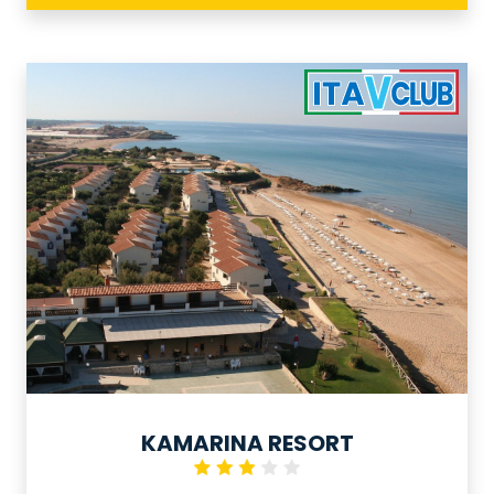
rappresenta il luogo ideale dove
trascorrere una vacanza non solo di
mare ma anche vacanze a contatto
con la natura e di grande interesse
culturale. Il contesto, gli ampi spazi, la
vastità della spiaggia col mare
cristallino ed i servizi rendono il
Paradise Beach Resort meta ideale
per vacanze in famiglia.
KAMARINA RESORT