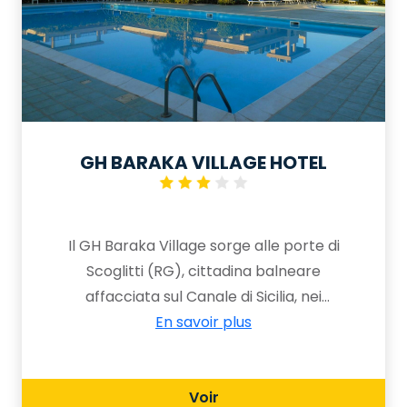
GH BARAKA VILLAGE HOTEL
Il GH Baraka Village sorge alle porte di
Scoglitti (RG), cittadina balneare
affacciata sul Canale di Sicilia, nei
pressi dell'antica colonia greca di
En savoir plus
Kamarina e meta ideale per ogni tipo
di vacanza, grazie ai suoi 300 giorni di
Voir
sole ed un clima piacevole tutto