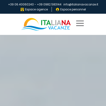
+39 06.40060240
-
+39 0982.583144
info@italianavacanze.it
Espace agence
Espace personnel
Home
Destinations
Villaggi
IV
Club
Dépliants
Qui
sommes-