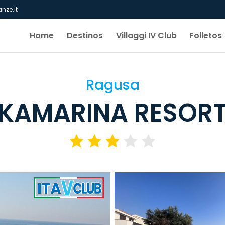
nze.it
Home
Destinos
Villaggi IV Club
Folletos
Ragusa
KAMARINA RESOR