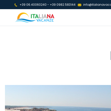
+39 06.40060240
-
+39 0982.583144
info@italianavaca