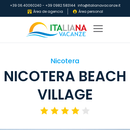
+39 06.40060240
-
+39 0982.583144
info@italianavacanze.it
Área de agencia
Área personal
Home
Nicotera
Destinos
NICOTERA BEACH
Villaggi
IV
VILLAGE
Club
Folletos
Quiénes
somos