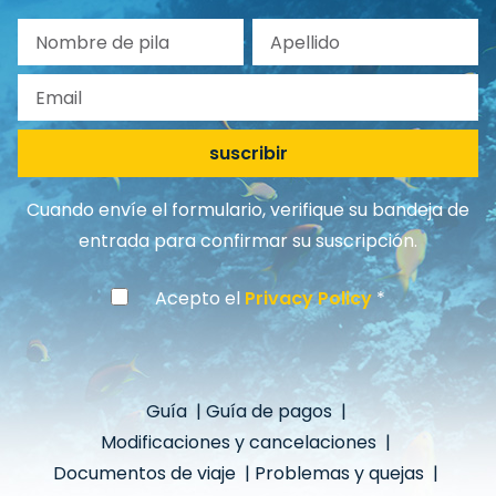
Nombre de pila
Apellido
Email
suscribir
Cuando envíe el formulario, verifique su bandeja de
entrada para confirmar su suscripción.
Acepto el
Privacy Policy
Guía
|
Guía de pagos
|
Modificaciones y cancelaciones
|
Documentos de viaje
|
Problemas y quejas
|