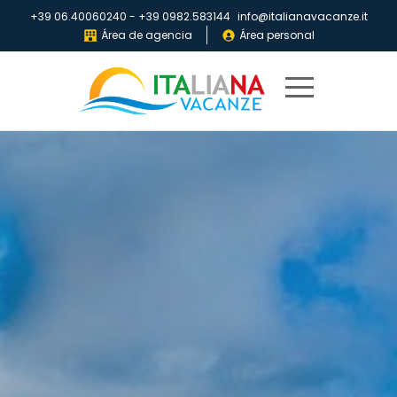
+39 06.40060240
-
+39 0982.583144
info@italianavacanze.it
Área de agencia
Área personal
Home
Destinos
Villaggi
IV
Club
Folletos
Quiénes
somos