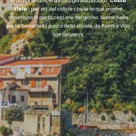
In tempi antichi era stato già battezzato “
Costa
Viola
”, per via del colore che le acque marine
assumono in particolari ore del giorno. Siamo nella
parte finale della punta dello stivale, da Palmi a Villa
San Giovanni.