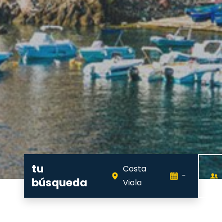
tu
Costa
-
búsqueda
Viola