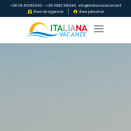
+39 06.40060240
-
+39 0982.583144
info@italianavacanze.it
Área de agencia
Área personal
Home
Destinos
Villaggi
IV
Club
Folletos
Quiénes
somos