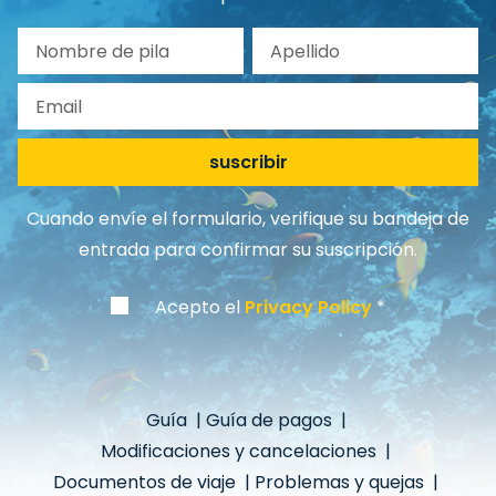
Nombre de pila
Apellido
Email
suscribir
Cuando envíe el formulario, verifique su bandeja de
entrada para confirmar su suscripción.
Acepto el
Privacy Policy
Guía
|
Guía de pagos
|
Modificaciones y cancelaciones
|
Documentos de viaje
|
Problemas y quejas
|