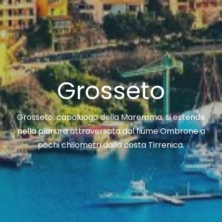
Grosseto
Grosseto, capoluogo della Maremma, si estende
nella pianura attraversata dal fiume Ombrone a
pochi chilometri dalla costa Tirrenica.