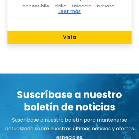
accessibile dalla spiaggia privata.
Leer más
Natura, divertimento, relax, arte e
cultura sono il fiore all'occhiello della
struttura, in cui è presente anche un
Vista
parco acquatico.
Suscríbase a nuestro
boletín de noticias
Suscríbase a nuestro boletín para mantenerse
actualizado sobre nuestras últimas noticias y ofertas
especiales.