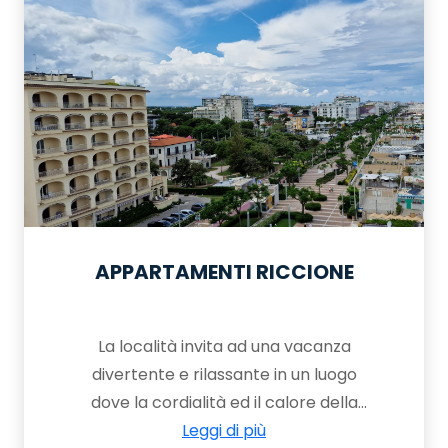
curati parchi, viali alberati e rigogliose
pinete caratterizzano Lido di Spina
come un paradiso naturale ideale per
tutte le attività all’aria aperta. In
estate è una grande palestra a cielo
aperto, gli sportivi in vacanza possono
scegliere fra tantissimi sport da
praticare in acqua, sulla sabbia, nei
parchi e nei campi attrezzati
APPARTAMENTI RICCIONE
La località invita ad una vacanza
divertente e rilassante in un luogo
dove la cordialità ed il calore della
gente nasce da una innata tradizione
Leggi di più