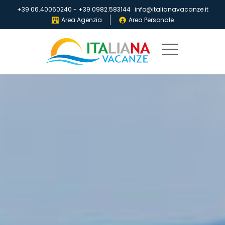
+39 06.40060240
-
+39 0982.583144
info@italianavacanze.it
Area Agenzia
Area Personale
Home
Destinazioni
Villaggi
IV
Club
Locandine
Chi
siamo