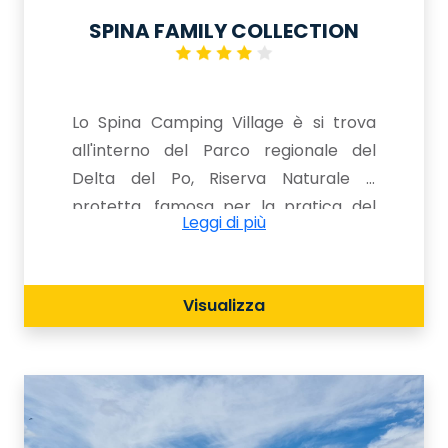
SPINA FAMILY COLLECTION
Lo Spina Camping Village è si trova
all'interno del Parco regionale del
Delta del Po, Riserva Naturale e
protetta, famosa per la pratica del
Leggi di più
bird watching. Il camping si trova in
Emilia Romagna nei lidi di Comacchio
in provincia di Ferrara e occupa una
Visualizza
superficie di oltre 24 ettari. Lido di
Spina, il più meridionale fra i Lidi
Ferraresi, è una nota località balneare
immersa nel verde e circondata dalle
acque del mare e della laguna. Ampi e