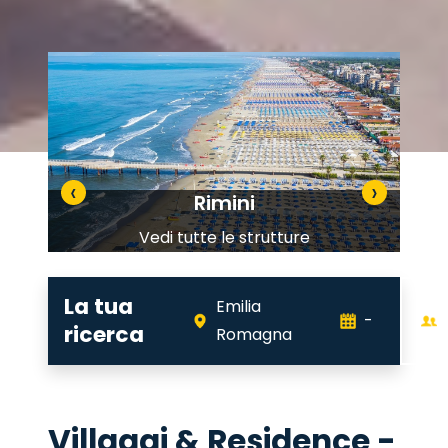
‹
›
Rimini
Vedi tutte le strutture
La tua
Emilia
-
ricerca
Romagna
Villaggi & Residence -