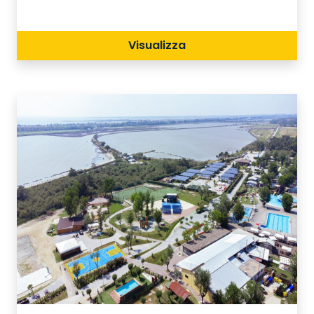
spiaggia di sabbia fine. Una vacanza
così non l’hai mai immaginata:
Visualizza
l’Adriano Family Camping Village è una
delle destinazioni più belle della riviera
romagnola! Le tue vacanze devono
essere sempre speciali!Sogna pure ad
occhi aperti! La natura, il mare
cristallino, la pineta e il parco
acquatico ti faranno vivere una
vacanza unica e indimenticabile.