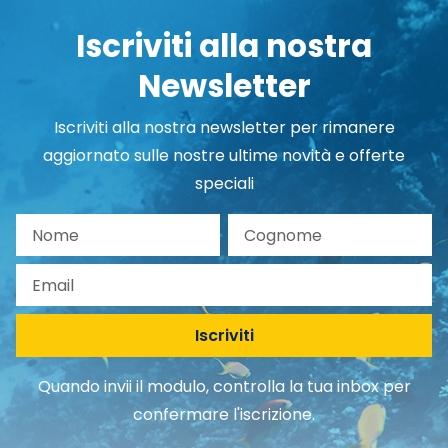
Iscriviti alla nostra
Newsletter
Iscriviti alla nostra newsletter per rimanere
aggiornato sulle nostre ultime novità e offerte
speciali
Nome
Cognome
Email
Iscriviti
Quando invii il modulo, controlla la tua inbox per
confermare l'iscrizione.