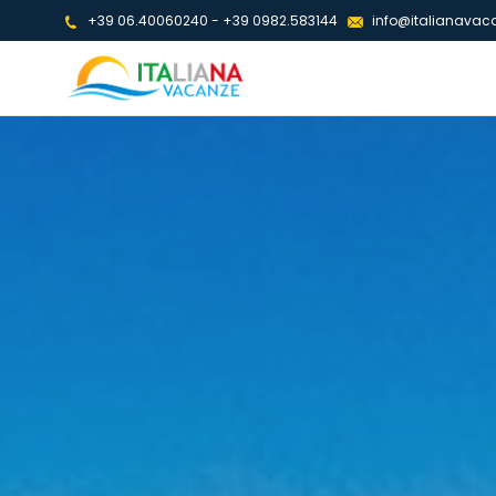
+39 06.40060240
-
+39 0982.583144
info@italianavaca