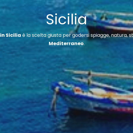
Sicilia
n Sicilia
è la scelta giusta per godersi spiagge, natura, st
Mediterraneo
.