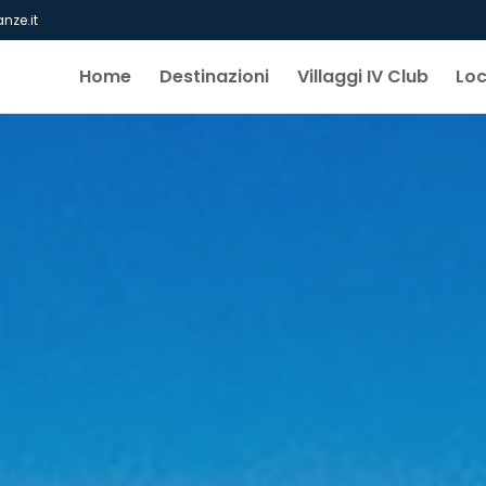
nze.it
Home
Destinazioni
Villaggi IV Club
Lo