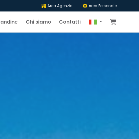
Area Agenzia
Area Personale
candine
Chi siamo
Contatti