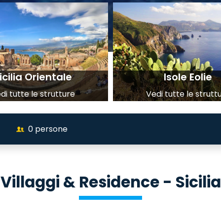
icilia Orientale
Isole Eolie
di tutte le strutture
Vedi tutte le strutt
0
persone
Villaggi & Residence - Sicilia