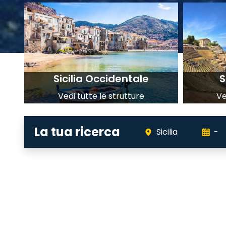
Sicilia Occidentale
S
Vedi tutte le strutture
Ve
La tua ricerca
Sicilia
-