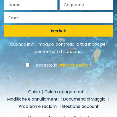
Nome
Cognome
Email
Iscriviti
Quando invii il modulo, controlla la tua inbox per
confermare l'iscrizione.
Accetto la
Privacy Policy
Guide
|
Guida ai pagamenti
|
Modifiche e annullamenti
|
Documenti di viaggio
|
Problemi e reclami
|
Gestione account