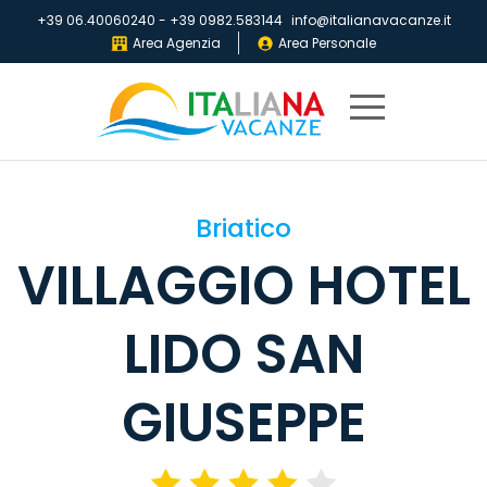
+39 06.40060240
-
+39 0982.583144
info@italianavacanze.it
Area Agenzia
Area Personale
Home
Briatico
Destinazioni
VILLAGGIO HOTEL
Villaggi
IV
LIDO SAN
Club
Locandine
GIUSEPPE
Chi
siamo