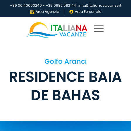
+39 06.40060240
-
+39 0982.583144
info@italianavacanze.it
Area Agenzia
Area Personale
Home
Golfo Aranci
Destinazioni
RESIDENCE BAIA
Villaggi
IV
DE BAHAS
Club
Locandine
Chi
siamo