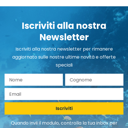
Iscriviti alla nostra
Newsletter
Iscriviti alla nostra newsletter per rimanere
aggiornato sulle nostre ultime novità e offerte
speciali
Nome
Cognome
Email
Iscriviti
Quando invii il modulo, controlla la tua inbox per