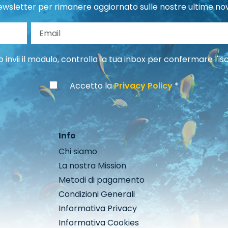
 newsletter per rimanere aggiornato sulle nostre ultime nov
gnome
Email
invii il modulo, controlla la tua inbox per confermare l'isc
Accetto la
Privacy Policy
Info
Chi siamo
La nostra Mission
Metodi di pagamento
Condizioni Generali
Informativa Privacy
Informativa Cookies