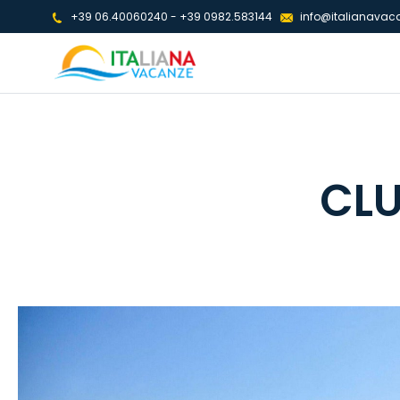
+39 06.40060240
-
+39 0982.583144
info@italianavaca
CLU