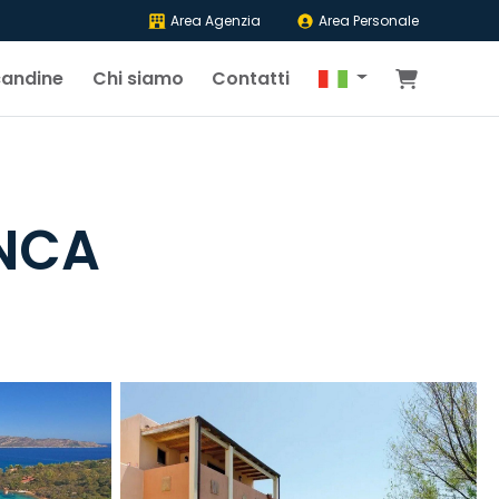
Area Agenzia
Area Personale
candine
Chi siamo
Contatti
ANCA