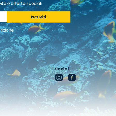
ità e offerte speciali
Iscriviti
rizione.
Social