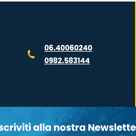
06.40060240
0982.583144
Iscriviti alla nostra Newslette