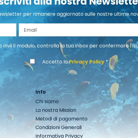
Iscriviti alla nostra Newslette
 newsletter per rimanere aggiornato sulle nostre ultime nov
gnome
Email
invii il modulo, controlla la tua inbox per confermare l'isc
Accetto la
Privacy Policy
Info
Chi siamo
La nostra Mission
Metodi di pagamento
Condizioni Generali
Informativa Privacy