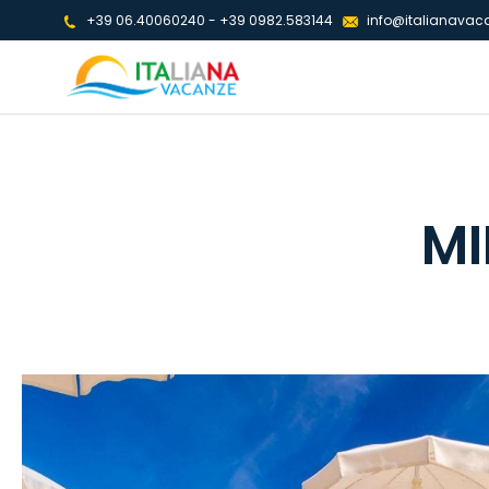
+39 06.40060240
-
+39 0982.583144
info@italianavaca
MI