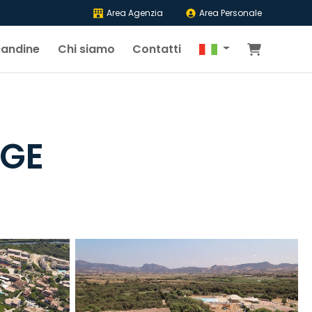
Area Agenzia
Area Personale
candine
Chi siamo
Contatti
AGE