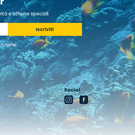
r
ità e offerte speciali
Iscriviti
rizione.
Social