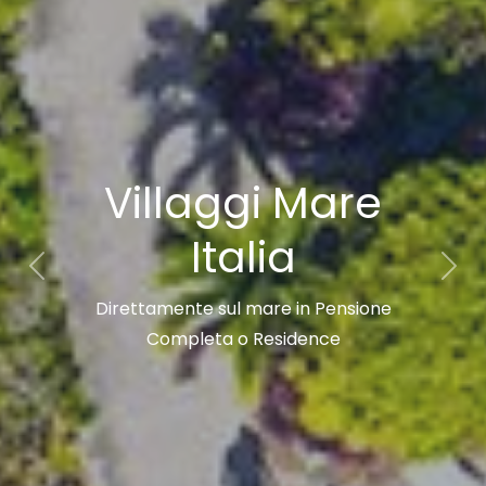
Villaggi con
Animazione e
Mini Club
Previous
Nex
Il divertimento che unisce grandi e
piccoli.