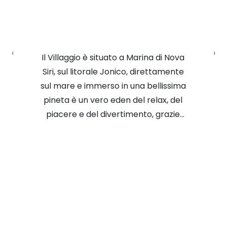
‹
›
Il Villaggio è situato a Marina di Nova
Siri, sul litorale Jonico, direttamente
sul mare e immerso in una bellissima
pineta è un vero eden del relax, del
piacere e del divertimento, grazie
alle tante possibilità di svago e ai
servizi che offre.