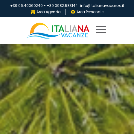
+39 06.40060240
-
+39 0982.583144
info@italianavacanze.it
Area Agenzia
Area Personale
Home
Destinazioni
Villaggi
IV
Club
Locandine
Chi
siamo